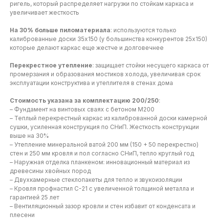
ригель, который распределяет нагрузки по стойкам каркаса и
увеличивает жесткость
На 30% больше пиломатериала
: используются только
калиброванные доски 35х150 (у большинства конкурентов 25х150)
которые делают каркас еще жестче и долговечнее
Перекрестное утепление
: защищает стойки несущего каркаса от
промерзания и образования мостиков холода, увеличивая срок
эксплуатации конструктива и утеплителя в стенах дома
Стоимость указана за комплектацию 200/250
:
– Фундамент на винтовых сваях с бетоном М200
– Теплый перекрестный каркас из калиброванной доски камерной
сушки, усиленная конструкция по СНиП. Жесткость конструкции
выше на 30%
– Утепление минеральной ватой 200 мм (150 + 50 перекрестно)
стен и 250 мм кровля и пол согласно СНиП, тепло круглый год
– Наружная отделка планкеном: инновационный материал из
древесины хвойных пород
– Двухкамерные стеклопакеты для тепло и звукоизоляции
– Кровля профнастил С-21 с увеличенной толщиной металла и
гарантией 25 лет
– Вентиляционный зазор кровли и стен избавит от конденсата и
плесени