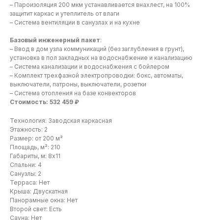
– Пароизоляция 200 мкм устанавливается внахлест, на 100%
защитит каркас и утеплитель от влаги
– Система вентиляции в санузлах и на кухне
Базовый инженерный пакет
:
– Ввод в дом узла коммуникаций (без заглубления в грунт),
установка в пол закладных на водоснабжение и канализацию
– Система канализации и водоснабжения с бойлером
– Комплект трехфазной электропроводки: бокс, автоматы,
выключатели, патроны, выключатели, розетки
– Система отопления на базе конвекторов
Стоимость: 532 459 ₽
Технология: Заводская каркасная
Этажность: 2
Размер: от 200 м²
Площадь, м²: 210
Габариты, м: 8х11
Спальни: 4
Санузлы: 2
Терраса: Нет
Крыша: Двускатная
Панорамные окна: Нет
Второй свет: Есть
Сауна: Нет