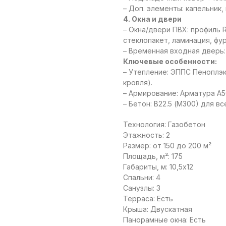
– Доп. элементы: капельник
4. Окна и двери
– Окна/двери ПВХ: профиль 
стеклопакет, ламинация, фу
– Временная входная дверь
Ключевые особенности:
– Утепление: ЭППС Пеноплэк
кровля).
– Армирование: Арматура А5
– Бетон: В22.5 (М300) для в
Технология: Газобетон
Этажность: 2
Размер: от 150 до 200 м²
Площадь, м²: 175
Габариты, м: 10,5х12
Спальни: 4
Санузлы: 3
Терраса: Есть
Крыша: Двускатная
Панорамные окна: Есть