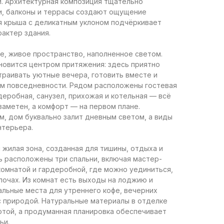
и. Архитектурная композиция тщательно
и, балконы и террасы создают ощущение
ая крыша с деликатным уклоном подчёркивает
актер здания.
е, живое пространство, наполненное светом.
новится центром притяжения: здесь приятно
траивать уютные вечера, готовить вместе и
м повседневности. Рядом расположены гостевая
деробная, санузел, прихожая и котельная — всё
 заметен, а комфорт — на первом плане.
, дом буквально залит дневным светом, а виды
нтерьера.
жилая зона, созданная для тишины, отдыха и
ь расположены три спальни, включая мастер-
комнатой и гардеробной, где можно уединиться,
лочах. Из комнат есть выходы на лоджию и
льные места для утреннего кофе, вечерних
с природой. Натуральные материалы в отделке
той, а продуманная планировка обеспечивает
ьи.