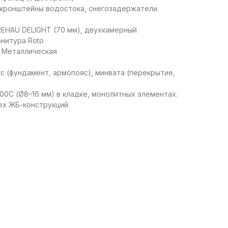
, кронштейны водостока, снегозадержатели.
REHAU DELIGHT (70 мм), двухкамерный
рнитура Roto
: Металлическая
с (фундамент, армопояс), минвата (перекрытие,
00С (Ø8–16 мм) в кладке, монолитных элементах.
сех ЖБ-конструкций.