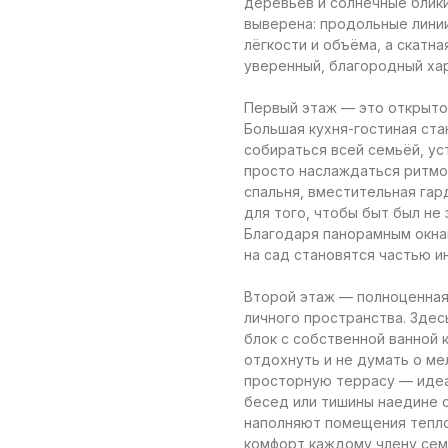
деревьев и солнечные блик
выверена: продольные лини
лёгкости и объёма, а скатн
уверенный, благородный хар
Первый этаж — это открыто
Большая кухня-гостиная ста
собираться всей семьёй, ус
просто наслаждаться ритмо
спальня, вместительная гар
для того, чтобы быт был не
Благодаря панорамным окнам
на сад становятся частью и
Второй этаж — полноценная 
личного пространства. Здес
блок с собственной ванной 
отдохнуть и не думать о ме
просторную террасу — идеа
бесед или тишины наедине 
наполняют помещения тепло
комфорт каждому члену сем