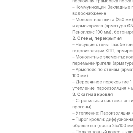
послойная трамбовка песка
– Коммуникации: Закладные 
водоснабжение
– Монолитная плита (250 мм)
и армокаркаса (арматура Ø8
Пеноплэкс 100 мм), бетонир
2. Стены, перекрытия
– Несущие стены: газобетон
гидроизоляции ХПП, армиро
– Монолитные элементы: кол
перемычки/ригели (арматура 
– Армопояс по стенам (арма
100 мм)
– Деревянное перекрытие 1 
утепление: пароизоляция + 
3. Скатная кровля
– Стропильная система: ант
прогоны)
– Утепление: Пароизоляция 
– Пирог кровли: диффузионн
обрешетка (доска 25х100 мм
– Подкладочный ковер + кли