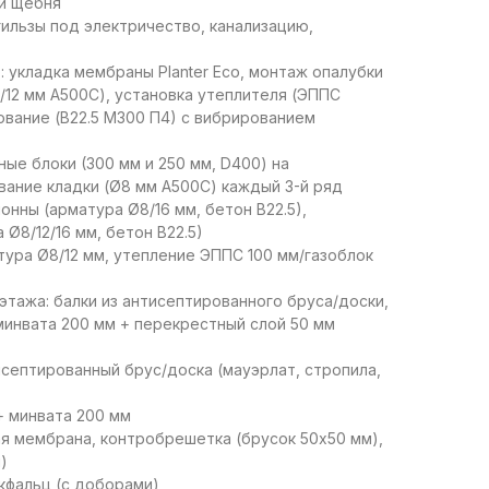
 и щебня
гильзы под электричество, канализацию,
: укладка мембраны Planter Eco, монтаж опалубки
/12 мм А500С), установка утеплителя (ЭППС
ование (В22.5 М300 П4) с вибрированием
ные блоки (300 мм и 250 мм, D400) на
вание кладки (Ø8 мм А500С) каждый 3-й ряд
онны (арматура Ø8/16 мм, бетон В22.5),
Ø8/12/16 мм, бетон В22.5)
тура Ø8/12 мм, утепление ЭППС 100 мм/газоблок
этажа: балки из антисептированного бруса/доски,
минвата 200 мм + перекрестный слой 50 мм
исептированный брус/доска (мауэрлат, стропила,
+ минвата 200 мм
ая мембрана, контробрешетка (брусок 50х50 мм),
)
кфальц (с доборами)