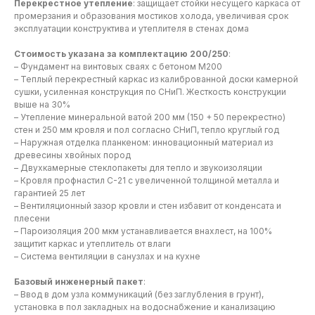
Перекрестное утепление
: защищает стойки несущего каркаса от
промерзания и образования мостиков холода, увеличивая срок
эксплуатации конструктива и утеплителя в стенах дома
Стоимость указана за комплектацию 200/250
:
– Фундамент на винтовых сваях с бетоном М200
– Теплый перекрестный каркас из калиброванной доски камерной
сушки, усиленная конструкция по СНиП. Жесткость конструкции
выше на 30%
– Утепление минеральной ватой 200 мм (150 + 50 перекрестно)
стен и 250 мм кровля и пол согласно СНиП, тепло круглый год
– Наружная отделка планкеном: инновационный материал из
древесины хвойных пород
– Двухкамерные стеклопакеты для тепло и звукоизоляции
– Кровля профнастил С-21 с увеличенной толщиной металла и
гарантией 25 лет
– Вентиляционный зазор кровли и стен избавит от конденсата и
плесени
– Пароизоляция 200 мкм устанавливается внахлест, на 100%
защитит каркас и утеплитель от влаги
– Система вентиляции в санузлах и на кухне
Базовый инженерный пакет
:
– Ввод в дом узла коммуникаций (без заглубления в грунт),
установка в пол закладных на водоснабжение и канализацию