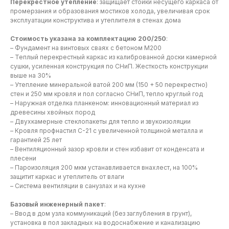
Перекрестное утепление
: защищает стойки несущего каркаса от
промерзания и образования мостиков холода, увеличивая срок
эксплуатации конструктива и утеплителя в стенах дома
Стоимость указана за комплектацию 200/250
:
– Фундамент на винтовых сваях с бетоном М200
– Теплый перекрестный каркас из калиброванной доски камерной
сушки, усиленная конструкция по СНиП. Жесткость конструкции
выше на 30%
– Утепление минеральной ватой 200 мм (150 + 50 перекрестно)
стен и 250 мм кровля и пол согласно СНиП, тепло круглый год
– Наружная отделка планкеном: инновационный материал из
древесины хвойных пород
– Двухкамерные стеклопакеты для тепло и звукоизоляции
– Кровля профнастил С-21 с увеличенной толщиной металла и
гарантией 25 лет
– Вентиляционный зазор кровли и стен избавит от конденсата и
плесени
– Пароизоляция 200 мкм устанавливается внахлест, на 100%
защитит каркас и утеплитель от влаги
– Система вентиляции в санузлах и на кухне
Базовый инженерный пакет
:
– Ввод в дом узла коммуникаций (без заглубления в грунт),
установка в пол закладных на водоснабжение и канализацию