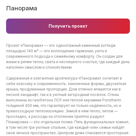
Панорама
Получить проект
Проект «Панорама» — это одноэтажный каменный коттедж
площадью 140 м² — это воплощение гармонии, уюта и
современного подхода к семейному комфорту. Он создан для
жизни в ритме тепла, света и неспешного счастья, где каждый день
наполнен смыслом и спокойствием.
Сдержанная и элегантная архитектура «Панорама» сочетает в
себе классику и современность: лаконичные формы, двускатная
крыша, продуманные пропорции. Дом отлично впишется как в
лесной ландшафт, так и в уютный загородный посёлок. Стены
выполнены из газобетона ЛСР или тёплой керамики Porotherm
толщиной 400 мм, что гарантирует не только надёжность, но и
превосходную теплоизоляцию. Зимой в нём тепло, летом —
прохладно, а расходы на отопление приятно радуют.
Планировка — это отдельная поэма. Пять функциональных комнат,
в том числе три уютные спальни, где каждый член семьи найдёт
своё личное пространство. Центром дома становится просторная