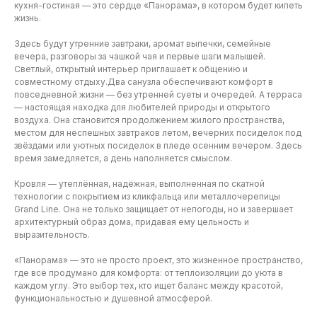
кухня-гостиная — это сердце «Панорама», в котором будет кипеть
жизнь.
Здесь будут утренние завтраки, аромат выпечки, семейные
вечера, разговоры за чашкой чая и первые шаги малышей.
Светлый, открытый интерьер приглашает к общению и
совместному отдыху.Два санузла обеспечивают комфорт в
повседневной жизни — без утренней суеты и очередей. А терраса
— настоящая находка для любителей природы и открытого
воздуха. Она становится продолжением жилого пространства,
местом для неспешных завтраков летом, вечерних посиделок под
звёздами или уютных посиделок в пледе осенним вечером. Здесь
время замедляется, а день наполняется смыслом.
Кровля — утеплённая, надёжная, выполненная по скатной
технологии с покрытием из кликфальца или металлочерепицы
Grand Line. Она не только защищает от непогоды, но и завершает
архитектурный образ дома, придавая ему цельность и
выразительность.
«Панорама» — это не просто проект, это жизненное пространство,
где всё продумано для комфорта: от теплоизоляции до уюта в
каждом углу. Это выбор тех, кто ищет баланс между красотой,
функциональностью и душевной атмосферой.