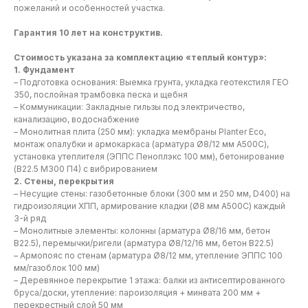
пожеланий и особенностей участка.
Гарантия 10 лет на конструктив.
Стоимость указана за комплектацию «теплый контур»:
1. Фундамент
– Подготовка основания: Выемка грунта, укладка геотекстиля ГЕО
350, послойная трамбовка песка и щебня
– Коммуникации: Закладные гильзы под электричество,
канализацию, водоснабжение
– Монолитная плита (250 мм): укладка мембраны Planter Eco,
монтаж опалубки и армокаркаса (арматура Ø8/12 мм А500С),
установка утеплителя (ЭППС Пеноплэкс 100 мм), бетонирование
(В22.5 М300 П4) с вибрированием
2. Стены, перекрытия
– Несущие стены: газобетонные блоки (300 мм и 250 мм, D400) на
гидроизоляции ХПП, армирование кладки (Ø8 мм А500С) каждый
3-й ряд
– Монолитные элементы: колонны (арматура Ø8/16 мм, бетон
В22.5), перемычки/ригели (арматура Ø8/12/16 мм, бетон В22.5)
– Армопояс по стенам (арматура Ø8/12 мм, утепление ЭППС 100
мм/газоблок 100 мм)
– Деревянное перекрытие 1 этажа: балки из антисептированного
бруса/доски, утепление: пароизоляция + минвата 200 мм +
перекрестный слой 50 мм