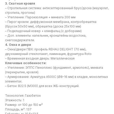
3. Скатная кровля
– Стропильная система: антисептированный брус/доска (мауэрлат,
стропила, прогоны)
– Утепление: Пароизоляция + минвата 200 мм
– Пирог кровли: диффузионная мембрана, контробрешетка
(брусок 50х50 мм), обрешетка (доска 25х100 мм)
– Подкладочный ковер + кликфальц (с доборами)
– Доп. элементы: капельник, кронштейны водостока,
снегозадержатели.
4. Окна и двери
– Окна/двери ПВХ: профиль REHAU DELIGHT (70 мм),
двухкамерный стеклопакет, ламинация, фурнитура Roto
– Временная входная дверь: Металлическая
Ключевые особенности:
– Утепление: ЭППС Пеноплэкс (фундамент, армопояс), минвата
(перекрытие, кровля).
– Армирование: Арматура А500С (Ø8–16 мм) в кладке, монолитных
элементах.
– Бетон: В22.5 (М300) для всех ЖБ-конструкций.
Технология: Газобетон
Этажность: 1
Размер: от 100 до 150 м²
Площадь, м²: 137
Габариты, м: 10,5х13,5