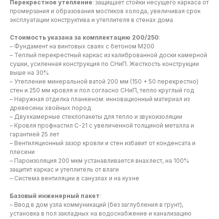
Перекрестное утепление
: защищает стойки несущего каркаса от
промерзания и образования мостиков холода, увеличивая срок
эксплуатации конструктива и утеплителя в стенах дома
Стоимость указана за комплектацию 200/250
:
– Фундамент на винтовых сваях с бетоном М200
– Теплый перекрестный каркас из калиброванной доски камерной
сушки, усиленная конструкция по СНиП. Жесткость конструкции
выше на 30%
– Утепление минеральной ватой 200 мм (150 + 50 перекрестно)
стен и 250 мм кровля и пол согласно СНиП, тепло круглый год
– Наружная отделка планкеном: инновационный материал из
древесины хвойных пород
– Двухкамерные стеклопакеты для тепло и звукоизоляции
– Кровля профнастил С-21 с увеличенной толщиной металла и
гарантией 25 лет
– Вентиляционный зазор кровли и стен избавит от конденсата и
плесени
– Пароизоляция 200 мкм устанавливается внахлест, на 100%
защитит каркас и утеплитель от влаги
– Система вентиляции в санузлах и на кухне
Базовый инженерный пакет
:
– Ввод в дом узла коммуникаций (без заглубления в грунт),
установка в пол закладных на водоснабжение и канализацию